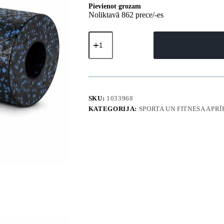
Pievienot grozam
Noliktavā 862 prece/-es
Masāžas
vingrinājumu
rullītis
45
cm
-
melns
daudzums
SKU:
1033968
KATEGORIJA:
SPORTA UN FITNESA APR