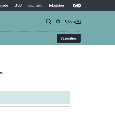
egāde
BUJ
Kontakti
Ielogoties
0,00
€
Shopping
cart
Sazināties
ns