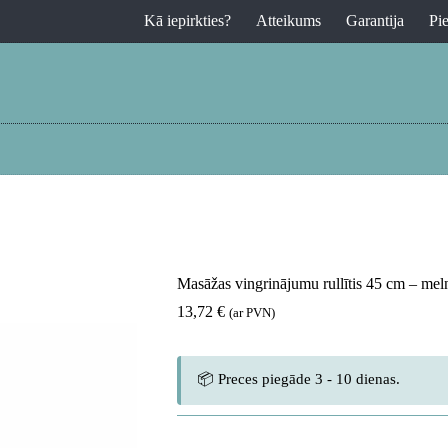
Kā iepirkties?
Atteikums
Garantija
Pi
Masāžas vingrinājumu rullītis 45 cm – mel
13,72
€
(ar PVN)
📦 Preces piegāde 3 - 10 dienas.