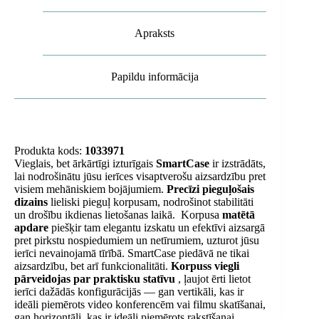
Apraksts
Papildu informācija
Produkta kods:
1033971
Vieglais, bet ārkārtīgi izturīgais
SmartCase
ir izstrādāts,
lai nodrošinātu jūsu ierīces visaptverošu aizsardzību pret
visiem mehāniskiem bojājumiem.
Precīzi pieguļošais
dizains
lieliski pieguļ korpusam, nodrošinot stabilitāti
un drošību ikdienas lietošanas laikā. Korpusa
matētā
apdare
piešķir tam elegantu izskatu un efektīvi aizsargā
pret pirkstu nospiedumiem un netīrumiem, uzturot jūsu
ierīci nevainojamā tīrībā. SmartCase piedāvā ne tikai
aizsardzību, bet arī funkcionalitāti.
Korpuss viegli
pārveidojas par praktisku statīvu
, ļaujot ērti lietot
ierīci dažādās konfigurācijās — gan vertikāli, kas ir
ideāli piemērots video konferencēm vai filmu skatīšanai,
gan horizontāli, kas ir ideāli piemērots rakstīšanai,