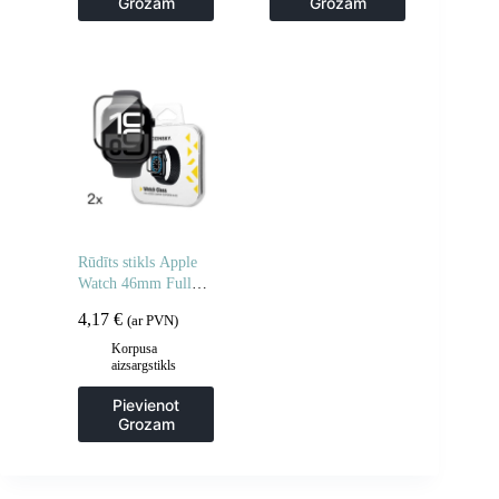
Grozam
Grozam
Rūdīts stikls Apple
Watch 46mm Full
Glue – 2 gab.
4,17
€
(ar PVN)
Korpusa
aizsargstikls
Pievienot
Grozam