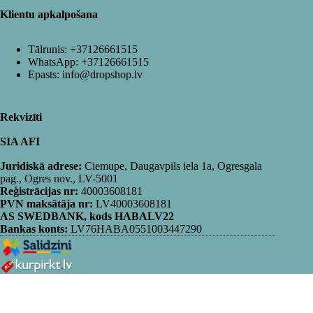
Klientu apkalpošana
Tālrunis:
+37126661515
WhatsApp:
+37126661515
Epasts:
info@dropshop.lv
Rekvizīti
SIA AFI
Juridiskā adrese:
Ciemupe, Daugavpils iela 1a, Ogresgala
pag., Ogres nov., LV-5001
Reģistrācijas nr:
40003608181
PVN maksātāja nr:
LV40003608181
AS SWEDBANK, kods HABALV22
Bankas konts:
LV76HABA0551003447290