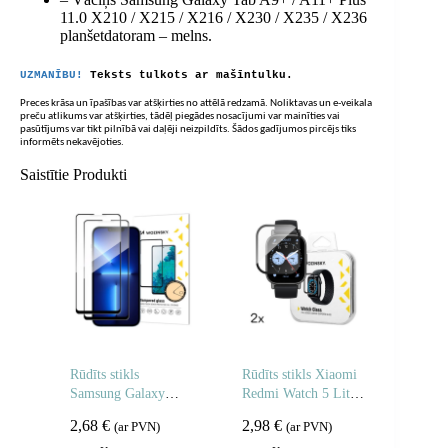
11.0 X210 / X215 / X216 / X230 / X235 / X236
planšetdatoram – melns.
UZMANĪBU!
Teksts tulkots ar mašīntulku.
Preces krāsa un īpašības var atšķirties no attēlā redzamā. Noliktavas un e-veikala
preču atlikums var atšķirties, tādēļ piegādes nosacījumi var mainīties vai
pasūtījums var tikt pilnībā vai daļēji neizpildīts. Šādos gadījumos pircējs tiks
informēts nekavējoties.
Saistītie Produkti
Rūdīts stikls
Rūdīts stikls Xiaomi
Samsung Galaxy
Redmi Watch 5 Lite
A06 5G / A05
Full Glue – 2 gab.
2,68
€
2,98
€
(ar PVN)
(ar PVN)
pilnībā līmējamam