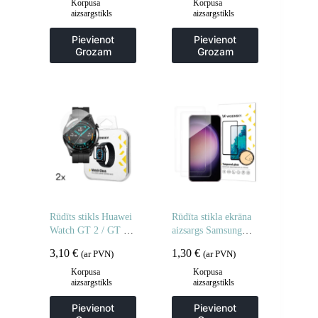
rūdītam stiklam – 2
Korpusa
Korpusa
aizsargstikls
aizsargstikls
gab.
Pievienot
Pievienot
Grozam
Grozam
Rūdīts stikls Huawei
Rūdīta stikla ekrāna
Watch GT 2 / GT 2
aizsargs Samsung
Pro Full Glue 42 mm
Galaxy M16 rūdīta
3,10
€
1,30
€
(ar PVN)
(ar PVN)
– 2 gab.
stikla ekrāna aizsargs
– 2 gab.
Korpusa
Korpusa
aizsargstikls
aizsargstikls
Pievienot
Pievienot