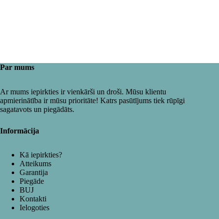
Par mums
Ar mums iepirkties ir vienkārši un droši. Mūsu klientu
apmierinātība ir mūsu prioritāte! Katrs pasūtījums tiek rūpīgi
sagatavots un piegādāts.
Informācija
Kā iepirkties?
Atteikums
Garantija
Piegāde
BUJ
Kontakti
Ielogoties