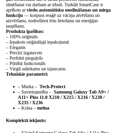
zīmēšanai vai darbam ar irbuli. Turklāt SmartCase ir
aprīkots ar
viedu automātisku modināšanas un miega
funkciju
— korpuss reaģē uz vāciņa atvēršanu un
aizvēršanu, nodrošinot ērtu lietošanu un enerģijas
taupīšanu.
Produkta īpašības:
– 100% oriģināls
– Iepakots oriģinālajā iepakojumā
– Elegants
– Precīzi izgatavots
– Perfekti pieguļošs
– Pilnībā funkcionāls
– Viegli saliekams un izjaucams
Tehniskie parametri:
– Marka –
Tech-Protect
– Savietojamība –
Samsung Galaxy Tab A9+ /
A11+ Plus 11.0 X210 / X215 / X216 / X230 /
X235 / X236
– Krāsa –
melna
Komplektā iekļauts:
– Vāciņš Samsung Galaxy Tab A9+ / A11+ Plus