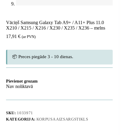
Vāciņš Samsung Galaxy Tab A9+ / A11+ Plus 11.0
X210 / X215 / X216 / X230 / X235 / X236 – melns
17,91
€
(ar PVN)
📦 Preces piegāde 3 - 10 dienas.
Pievienot grozam
Nav noliktavā
SKU:
1033971
KATEGORIJA:
KORPUSA AIZSARGSTIKLS