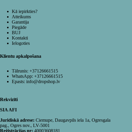
Kā iepirkties?
Atteikums
Garantija
Piegāde
BUJ
Kontakti
Ielogoties
Klientu apkalpošana
Tālrunis:
+37126661515
WhatsApp:
+37126661515
Epasts:
info@dropshop.lv
Rekvizīti
SIA AFI
Juridiskā adrese:
Ciemupe, Daugavpils iela 1a, Ogresgala
pag., Ogres nov., LV-5001
Reģistrācijas nr:
40003608181