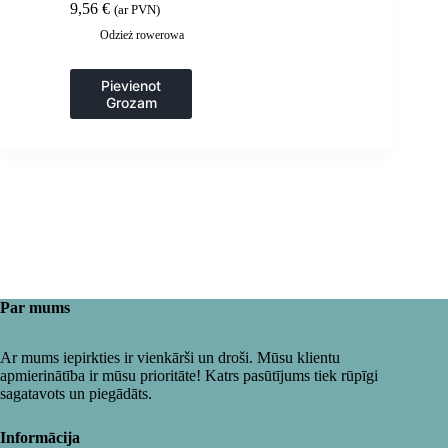
9,56
€
(ar PVN)
Odzież rowerowa
Pievienot
Grozam
Par mums
Ar mums iepirkties ir vienkārši un droši. Mūsu klientu
apmierinātība ir mūsu prioritāte! Katrs pasūtījums tiek rūpīgi
sagatavots un piegādāts.
Informācija