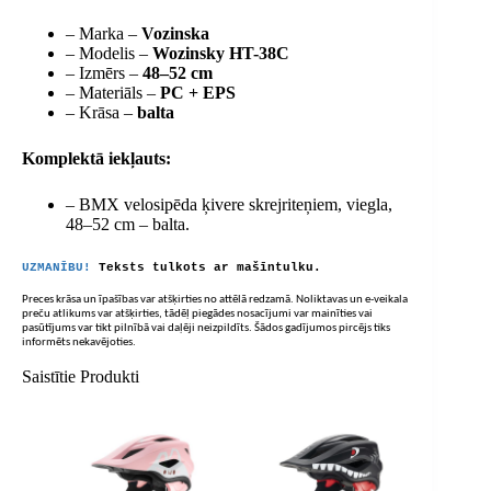
– Marka –
Vozinska
– Modelis –
Wozinsky HT-38C
– Izmērs –
48–52 cm
– Materiāls –
PC + EPS
– Krāsa –
balta
Komplektā iekļauts:
– BMX velosipēda ķivere skrejriteņiem, viegla,
48–52 cm – balta.
UZMANĪBU!
Teksts tulkots ar mašīntulku.
Preces krāsa un īpašības var atšķirties no attēlā redzamā. Noliktavas un e-veikala
preču atlikums var atšķirties, tādēļ piegādes nosacījumi var mainīties vai
pasūtījums var tikt pilnībā vai daļēji neizpildīts. Šādos gadījumos pircējs tiks
informēts nekavējoties.
Saistītie Produkti