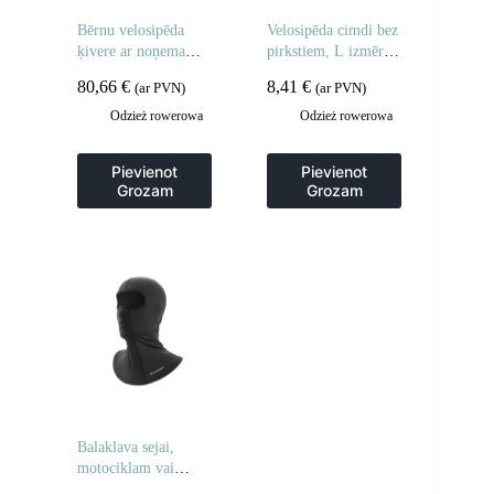
Bērnu velosipēda
Velosipēda cimdi bez
ķivere ar noņemamu
pirkstiem, L izmērs –
zodu, S izmērs 48-54
pelēki
80,66
€
8,41
€
(ar PVN)
(ar PVN)
cm – zaļa
Odzież rowerowa
Odzież rowerowa
Pievienot
Pievienot
Grozam
Grozam
Balaklava sejai,
motociklam vai
velosipēdam – melna