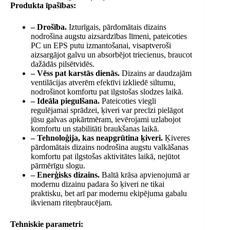
Produkta īpašības:
– Drošība.
Izturīgais, pārdomātais dizains
nodrošina augstu aizsardzības līmeni, pateicoties
PC un EPS putu izmantošanai, visaptveroši
aizsargājot galvu un absorbējot triecienus, braucot
dažādās pilsētvidēs.
– Vēss pat karstās dienās.
Dizains ar daudzajām
ventilācijas atverēm efektīvi izkliedē siltumu,
nodrošinot komfortu pat ilgstošas ​​slodzes laikā.
– Ideāla piegulšana.
Pateicoties viegli
regulējamai sprādzei, ķiveri var precīzi pielāgot
jūsu galvas apkārtmēram, ievērojami uzlabojot
komfortu un stabilitāti braukšanas laikā.
– Tehnoloģija, kas neapgrūtina ķiveri.
Ķiveres
pārdomātais dizains nodrošina augstu valkāšanas
komfortu pat ilgstošas ​​aktivitātes laikā, nejūtot
pārmērīgu slogu.
– Enerģisks dizains.
Baltā krāsa apvienojumā ar
modernu dizainu padara šo ķiveri ne tikai
praktisku, bet arī par modernu ekipējuma gabalu
ikvienam riteņbraucējam.
Tehniskie parametri: