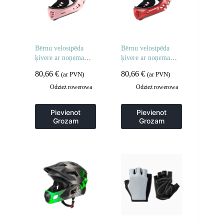
Bērnu velosipēda
Bērnu velosipēda
ķivere ar noņemamu
ķivere ar noņemamu
zodu, M izmērs 54-
zodu, S izmērs 48-52
80,66
€
80,66
€
(ar PVN)
(ar PVN)
58 cm – rozā truša
cm – melna haizivs
forma
Odzież rowerowa
Odzież rowerowa
Pievienot
Pievienot
Grozam
Grozam