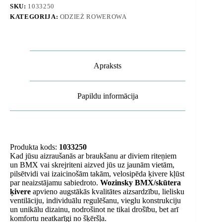
SKU:
1033250
KATEGORIJA:
ODZIEŻ ROWEROWA
Apraksts
Papildu informācija
Produkta kods:
1033250
Kad jūsu aizraušanās ar braukšanu ar diviem riteņiem
un BMX vai skrejriteni aizved jūs uz jaunām vietām,
pilsētvidi vai izaicinošām takām, velosipēda ķivere kļūst
par neaizstājamu sabiedroto.
Wozinsky BMX/skūtera
ķivere
apvieno augstākās kvalitātes aizsardzību, lielisku
ventilāciju, individuālu regulēšanu, vieglu konstrukciju
un unikālu dizainu, nodrošinot ne tikai drošību, bet arī
komfortu neatkarīgi no šķēršļa.