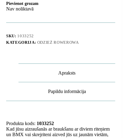
Pievienot grozam
Nav noliktavā
SKU:
1033252
KATEGORIJA:
ODZIEŻ ROWEROWA
Apraksts
Papildu informācija
Produkta kods:
1033252
Kad jūsu aizraušanās ar braukšanu ar diviem riteņiem
un BMX vai skrejriteni aizved jūs uz jaunām vietām,