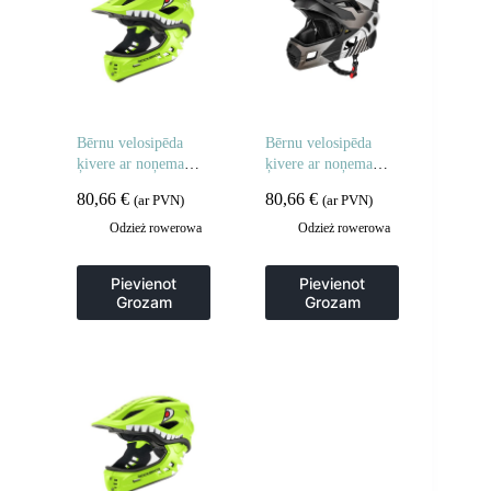
Bērnu velosipēda
Bērnu velosipēda
ķivere ar noņemamu
ķivere ar noņemamu
zodu, M izmērs 54-
zodu, S izmērs 48-54
80,66
€
80,66
€
(ar PVN)
(ar PVN)
58 cm – zaļa haizivs
cm – pelēka
Odzież rowerowa
Odzież rowerowa
Pievienot
Pievienot
Grozam
Grozam