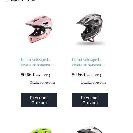
Bērnu velosipēda
Bērnu velosipēda
ķivere ar noņemamu
ķivere ar noņemamu
zodu, S izmērs 48-
zodu, S izmērs –
80,66
€
80,66
€
(ar PVN)
(ar PVN)
52cm – rozā truša
pelēka
forma
Odzież rowerowa
Odzież rowerowa
Pievienot
Pievienot
Grozam
Grozam