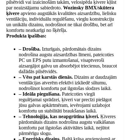
pilsētvidi vai izaicinošām takām, velosipēda ķivere kļūst
par neaizstājamu sabiedroto.
Wozinsky BMX/skūtera
ķivere
apvieno augstākās kvalitātes aizsardzību, lielisku
ventilāciju, individuālu regulēšanu, vieglu konstrukciju
un unikālu dizainu, nodrošinot ne tikai drošību, bet arī
komfortu neatkarīgi no šķēršļa.
Produkta īpašības:
– Drošība.
Izturīgais, pārdomātais dizains
nodrošina augstu aizsardzības līmeni, pateicoties
PC un EPS putu izmantošanai, visaptveroši
aizsargājot galvu un absorbējot triecienus, braucot
dažādās pilsētvidēs.
– Vēss pat karstās dienās.
Dizains ar daudzajām
ventilācijas atverēm efektīvi izkliedē siltumu,
nodrošinot komfortu pat ilgstošas ​​slodzes laikā.
– Ideāla piegulšana.
Pateicoties viegli
regulējamai sprādzei, ķiveri var precīzi pielāgot
jūsu galvas apkārtmēram, ievērojami uzlabojot
komfortu un stabilitāti braukšanas laikā.
– Tehnoloģija, kas neapgrūtina ķiveri.
Ķiveres
pārdomātais dizains nodrošina augstu valkāšanas
komfortu pat ilgstošas ​​aktivitātes laikā, nejūtot
pārmērīgu slogu.
– Enerģisks dizains.
Baltā krāsa apvienojumā ar