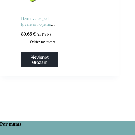
Bērnu velosipēda
ķivere ar noņemamu
zodu, S izmērs 48-52
80,66
€
(ar PVN)
cm – zaļa haizivs
Odzież rowerowa
Pievienot
Grozam
Par mums