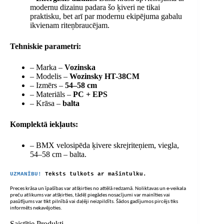
modernu dizainu padara šo ķiveri ne tikai
praktisku, bet arī par modernu ekipējuma gabalu
ikvienam riteņbraucējam.
Tehniskie parametri:
– Marka –
Vozinska
– Modelis –
Wozinsky HT-38CM
– Izmērs –
54–58 cm
– Materiāls –
PC + EPS
– Krāsa –
balta
Komplektā iekļauts:
– BMX velosipēda ķivere skrejriteņiem, viegla,
54–58 cm – balta.
UZMANĪBU!
Teksts tulkots ar mašīntulku.
Preces krāsa un īpašības var atšķirties no attēlā redzamā. Noliktavas un e-veikala
preču atlikums var atšķirties, tādēļ piegādes nosacījumi var mainīties vai
pasūtījums var tikt pilnībā vai daļēji neizpildīts. Šādos gadījumos pircējs tiks
informēts nekavējoties.
Saistītie Produkti