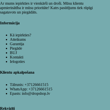
Ar mums iepirkties ir vienkārši un droši. Mūsu klientu
apmierinātība ir mūsu prioritāte! Katrs pasūtījums tiek rūpīgi
sagatavots un piegādāts.
Informācija
Kā iepirkties?
Atteikums
Garantija
Piegāde
BUJ
Kontakti
Ielogoties
Klientu apkalpošana
Tālrunis:
+37126661515
WhatsApp:
+37126661515
Epasts:
info@dropshop.lv
Rekvizīti