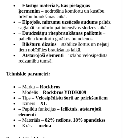
–
Elastīgs materiāls, kas pielāgojas
ķermenim
– nodrošina komfortu un kustību
brīvību braukšanas laikā.
–
Elpojošs, mitrumu uzsūcošs audums
palīdz
saglabāt komfortu pat intensīvas slodzes laikā.
–
Daudzslāņu riteņbraukšanas paliktnis
–
palielina komfortu garākos braucienos.
–
Bikšturu dizains
– stabilizē šortus un neļauj
tiem nobīdīties braukšanas laikā.
–
Atstarojoši elementi
– uzlabo velosipēdista
redzamību tumsā.
Tehniskie parametri:
– Marka –
Rockbros
– Modelis –
Rockbros YDDK009
– Tips –
Velosipēdistu šorti ar priekšautiem
– Izmērs –
XL
– Papildu funkcijas –
Ieliktnis, atstarojoši
elementi
– Materiāls –
82% neilons, 18% spandekss
– Krāsa –
melna