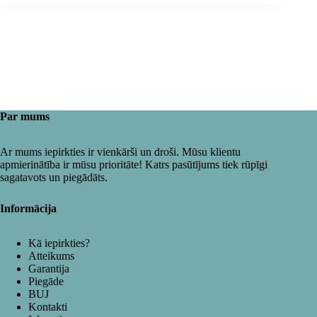
Par mums
Ar mums iepirkties ir vienkārši un droši. Mūsu klientu
apmierinātība ir mūsu prioritāte! Katrs pasūtījums tiek rūpīgi
sagatavots un piegādāts.
Informācija
Kā iepirkties?
Atteikums
Garantija
Piegāde
BUJ
Kontakti