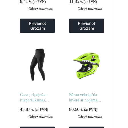
8,41
€
11,85
€
(ar PVN)
(ar PVN)
XL izmērs – melni
Odzież rowerowa
Odzież rowerowa
Pievienot
Pievienot
Grozam
Grozam
Garas, elpojošas
Bērnu velosipēda
riteņbraukšanas
ķivere ar noņemamu
bikses ar XXXXL
zodu, S izmērs 48-52
45,87
€
80,66
€
(ar PVN)
(ar PVN)
izmēra polsterējumu
cm – zaļa haizivs
– melnas
Odzież rowerowa
Odzież rowerowa