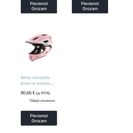
Pievienot
Pievienot
Grozam
Grozam
Bērnu velosipēda
ķivere ar noņemamu
zodu, S izmērs 48-
80,66
€
(ar PVN)
52cm – rozā truša
forma
Odzież rowerowa
Pievienot
Grozam