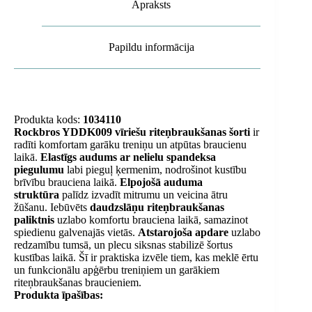
Apraksts
Papildu informācija
Produkta kods:
1034110
Rockbros YDDK009 vīriešu riteņbraukšanas šorti
ir
radīti komfortam garāku treniņu un atpūtas braucienu
laikā.
Elastīgs audums ar nelielu spandeksa
piegulumu
labi pieguļ ķermenim, nodrošinot kustību
brīvību brauciena laikā.
Elpojošā auduma
struktūra
palīdz izvadīt mitrumu un veicina ātru
žūšanu. Iebūvēts
daudzslāņu riteņbraukšanas
paliktnis
uzlabo komfortu brauciena laikā, samazinot
spiedienu galvenajās vietās.
Atstarojoša apdare
uzlabo
redzamību tumsā, un plecu siksnas stabilizē šortus
kustības laikā. Šī ir praktiska izvēle tiem, kas meklē ērtu
un funkcionālu apģērbu treniņiem un garākiem
riteņbraukšanas braucieniem.
Produkta īpašības: