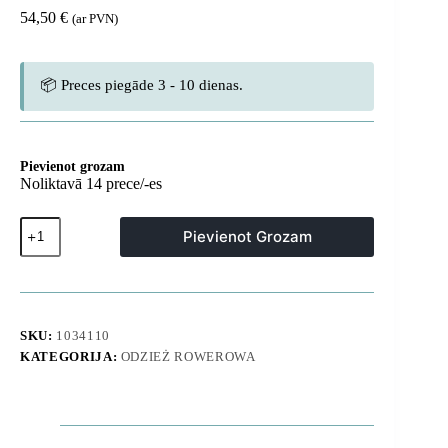
54,50
€
(ar PVN)
📦 Preces piegāde 3 - 10 dienas.
Pievienot grozam
Noliktavā 14 prece/-es
Vīriešu
Pievienot Grozam
īsie
riteņbraukšanas
šorti
ar
lencītēm
un
SKU:
1034110
polsterējumu,
KATEGORIJA:
ODZIEŻ ROWEROWA
XL
izmērs
-
melni
daudzums