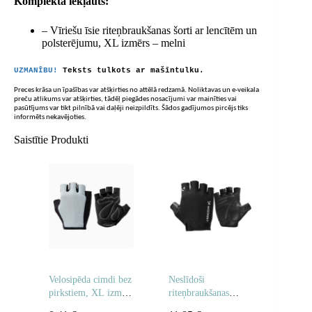
Komplektā iekļauts:
– Vīriešu īsie riteņbraukšanas šorti ar lencītēm un
polsterējumu, XL izmērs – melni
UZMANĪBU!
Teksts tulkots ar mašīntulku.
Preces krāsa un īpašības var atšķirties no attēlā redzamā. Noliktavas un e-veikala
preču atlikums var atšķirties, tādēļ piegādes nosacījumi var mainīties vai
pasūtījums var tikt pilnībā vai daļēji neizpildīts. Šādos gadījumos pircējs tiks
informēts nekavējoties.
Saistītie Produkti
Velosipēda cimdi bez
Neslīdoši
pirkstiem, XL izmērs
riteņbraukšanas
– pelēki
cimdi bez pirkstiem,