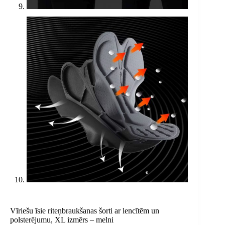
Vīriešu īsie riteņbraukšanas šorti ar lencītēm un
polsterējumu, XL izmērs – melni