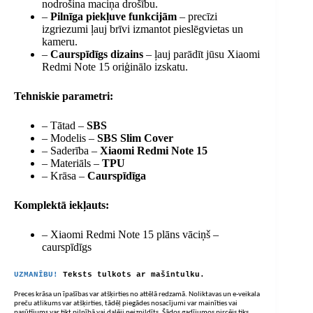
nodrošina maciņa drošību.
–
Pilnīga piekļuve funkcijām
– precīzi
izgriezumi ļauj brīvi izmantot pieslēgvietas un
kameru.
–
Caurspīdīgs dizains
– ļauj parādīt jūsu Xiaomi
Redmi Note 15 oriģinālo izskatu.
Tehniskie parametri:
– Tātad –
SBS
– Modelis –
SBS Slim Cover
– Saderība –
Xiaomi Redmi Note 15
– Materiāls –
TPU
– Krāsa –
Caurspīdīga
Komplektā iekļauts:
– Xiaomi Redmi Note 15 plāns vāciņš –
caurspīdīgs
UZMANĪBU!
Teksts tulkots ar mašīntulku.
Preces krāsa un īpašības var atšķirties no attēlā redzamā. Noliktavas un e-veikala
preču atlikums var atšķirties, tādēļ piegādes nosacījumi var mainīties vai
pasūtījums var tikt pilnībā vai daļēji neizpildīts. Šādos gadījumos pircējs tiks