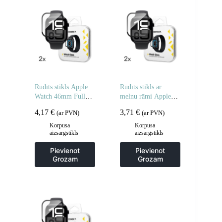
Rūdīts stikls Apple
Rūdīts stikls ar
Watch 46mm Full
melnu rāmi Apple
Glue – 2 gab.
Watch 42mm Full
4,17
€
3,71
€
(ar PVN)
(ar PVN)
Glue – 2 gab.
Korpusa
Korpusa
aizsargstikls
aizsargstikls
Pievienot
Pievienot
Grozam
Grozam