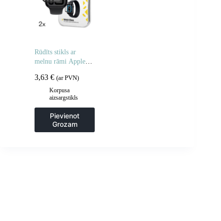
Rūdīts stikls ar
melnu rāmi Apple
Watch 46mm Full
3,63
€
(ar PVN)
Glue – 2 gab.
Korpusa
aizsargstikls
Pievienot
Grozam