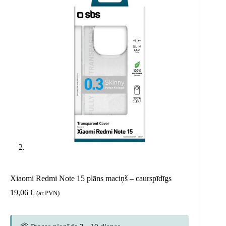
Xiaomi Redmi Note 15 plāns maciņš – caurspīdīgs
19,06
€
(ar PVN)