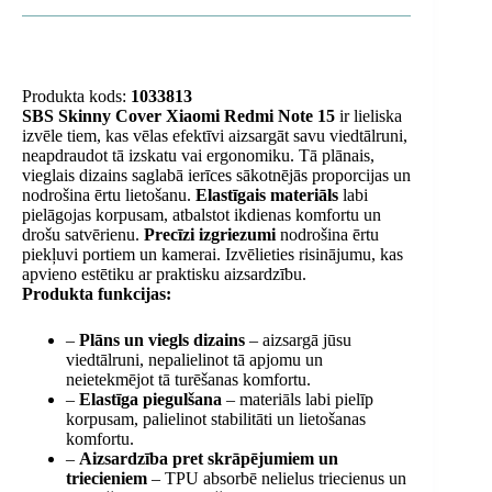
Produkta kods:
1033813
SBS Skinny Cover Xiaomi Redmi Note 15
ir lieliska
izvēle tiem, kas vēlas efektīvi aizsargāt savu viedtālruni,
neapdraudot tā izskatu vai ergonomiku. Tā plānais,
vieglais dizains saglabā ierīces sākotnējās proporcijas un
nodrošina ērtu lietošanu.
Elastīgais materiāls
labi
pielāgojas korpusam, atbalstot ikdienas komfortu un
drošu satvērienu.
Precīzi izgriezumi
nodrošina ērtu
piekļuvi portiem un kamerai. Izvēlieties risinājumu, kas
apvieno estētiku ar praktisku aizsardzību.
Produkta funkcijas:
–
Plāns un viegls dizains
– aizsargā jūsu
viedtālruni, nepalielinot tā apjomu un
neietekmējot tā turēšanas komfortu.
–
Elastīga piegulšana
– materiāls labi pielīp
korpusam, palielinot stabilitāti un lietošanas
komfortu.
–
Aizsardzība pret skrāpējumiem un
triecieniem
– TPU absorbē nelielus triecienus un