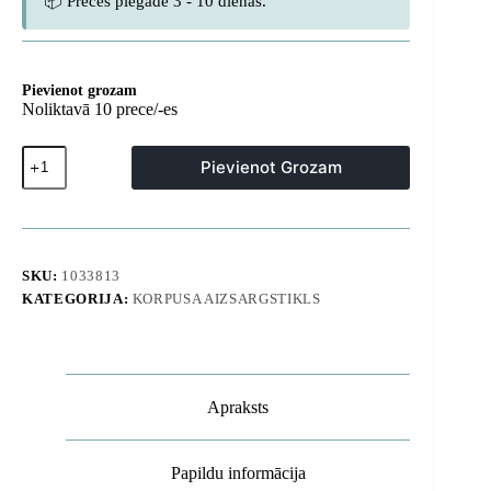
📦 Preces piegāde 3 - 10 dienas.
Pievienot grozam
Noliktavā 10 prece/-es
Xiaomi
Pievienot Grozam
Redmi
Note
15
plāns
maciņš
-
SKU:
1033813
caurspīdīgs
KATEGORIJA:
KORPUSA AIZSARGSTIKLS
daudzums
Apraksts
Papildu informācija