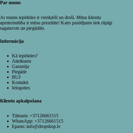
Par mums
Ar mums iepirkties ir vienkārši un droši. Mūsu klientu
apmierinātība ir mūsu prioritāte! Katrs pasūtījums tiek rūpīgi
sagatavots un piegādāts.
Informācija
Kā iepirkties?
Atteikums
Garantija
Piegāde
BUJ
Kontakti
Ielogoties
Klientu apkalpošana
Tālrunis:
+37126661515
WhatsApp:
+37126661515
Epasts:
info@dropshop.lv