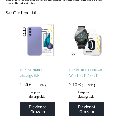
informēts nekavējoties.
Saistītie Produkti
Pilnībā rūdīts
Rūdīts stikls Huawei
aizsargstikls
Watch GT 2 / GT 2
Samsung Galaxy S25
Pro Full Glue 42 mm
1,30
€
3,10
€
(ar PVN)
(ar PVN)
Edge pilnai kamerai
– 2 gab.
Korpusa
Korpusa
aizsargstikls
aizsargstikls
Pievienot
Pievienot
Grozam
Grozam