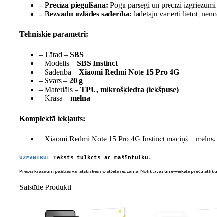
– Precīza piegulšana:
Pogu pārsegi un precīzi izgriezumi 
– Bezvadu uzlādes saderība:
lādētāju var ērti lietot, ne
Tehniskie parametri:
– Tātad –
SBS
– Modelis –
SBS Instinct
– Saderība –
Xiaomi Redmi Note 15 Pro 4G
– Svars –
20 g
– Materiāls –
TPU, mikrošķiedra (iekšpuse)
– Krāsa –
melna
Komplektā iekļauts:
– Xiaomi Redmi Note 15 Pro 4G Instinct maciņš – melns.
UZMANĪBU!
Teksts tulkots ar mašīntulku.
Preces krāsa un īpašības var atšķirties no attēlā redzamā. Noliktavas un e-veikala preču atliku
Saistītie Produkti