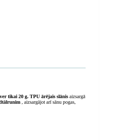
ver tikai 20 g. TPU ārējais slānis
aizsargā
edtālrunim
, aizsargājot arī sānu pogas,