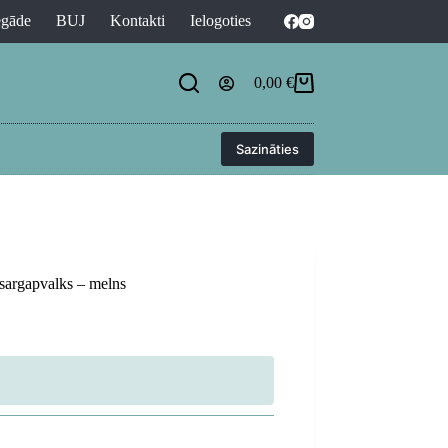
egāde
BUJ
Kontakti
Ielogoties
0,00
€
Shopping
cart
Sazināties
sargapvalks – melns