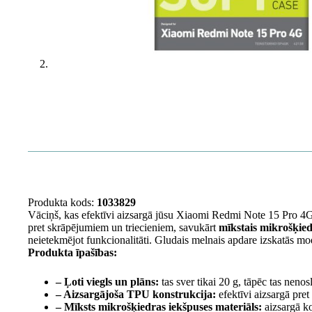
Produkta kods:
1033829
Vāciņš, kas efektīvi aizsargā jūsu Xiaomi Redmi Note 15 Pro 4G, 
pret skrāpējumiem un triecieniem, savukārt
mīkstais mikrošķiedr
neietekmējot funkcionalitāti. Gludais melnais apdare izskatās mo
Produkta īpašības:
– Ļoti viegls un plāns:
tas sver tikai 20 g, tāpēc tas nenos
– Aizsargājoša TPU konstrukcija:
efektīvi aizsargā pre
– Mīksts mikrošķiedras iekšpuses materiāls:
aizsargā k