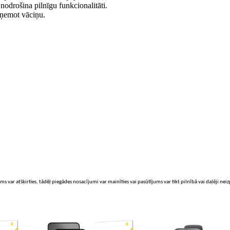
nodrošina pilnīgu funkcionalitāti.
noņemot vāciņu.
ms var atšķirties, tādēļ piegādes nosacījumi var mainīties vai pasūtījums var tikt pilnībā vai daļēji nei