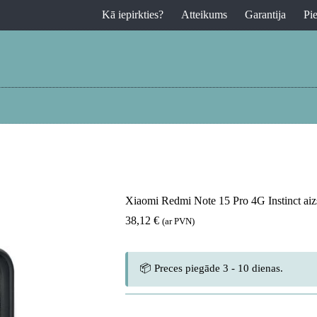
Kā iepirkties?
Atteikums
Garantija
Pi
Xiaomi Redmi Note 15 Pro 4G Instinct aiz
38,12
€
(ar PVN)
📦 Preces piegāde 3 - 10 dienas.