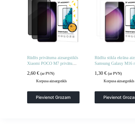
Rūdīts privātuma aizsargstikls
Rūdīta stikla ekrāna aiz
Xiaomi POCO M7 privātuma
Samsung Galaxy M16 r
aizsargstikliem – 2 gab.
stikla ekrāna aizsargs –
2,60
€
1,30
€
(ar PVN)
(ar PVN)
Korpusa aizsargstikls
Korpusa aizsargstikls
Pievienot Grozam
Pievienot Groz