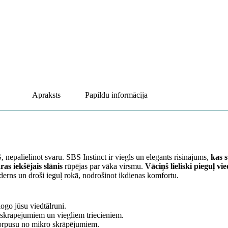
Apraksts
Papildu informācija
nepalielinot svaru. SBS Instinct ir viegls un elegants risinājums,
kas s
as iekšējais slānis
rūpējas par vāka virsmu.
Vāciņš lieliski pieguļ vi
derns un droši ieguļ rokā, nodrošinot ikdienas komfortu.
logo jūsu viedtālruni.
t skrāpējumiem un viegliem triecieniem.
orpusu no mikro skrāpējumiem.