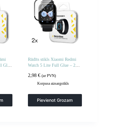
rāmi
Rūdīts stikls Xiaomi Redmi
l Glue
Watch 5 Lite Full Glue – 2
gab.
2,98
€
(ar PVN)
Korpusa aizsargstikls
am
Pievienot Grozam