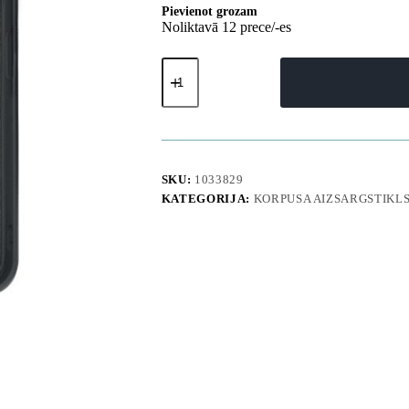
Pievienot grozam
Noliktavā 12 prece/-es
Xiaomi
Redmi
Note
15
Pro
4G
Instinct
aizsargapvalks
SKU:
1033829
-
KATEGORIJA:
KORPUSA AIZSARGSTIKL
melns
daudzums