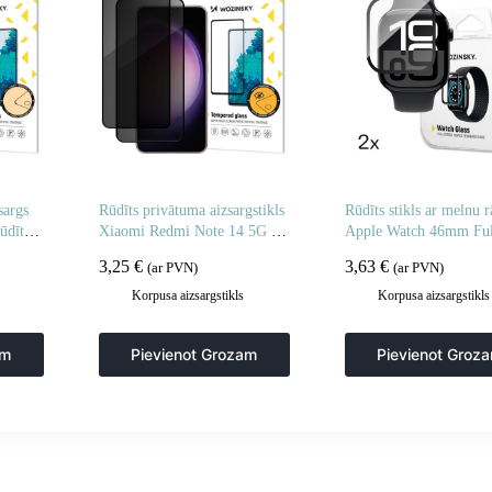
sargs
Rūdīts privātuma aizsargstikls
Rūdīts stikls ar melnu 
ūdīta
Xiaomi Redmi Note 14 5G /
Apple Watch 46mm Ful
 2 gab.
Note 14 4G privātuma
– 2 gab.
3,25
€
3,63
€
(ar PVN)
(ar PVN)
aizsardzībai – 2 gab.
Korpusa aizsargstikls
Korpusa aizsargstikls
am
Pievienot Grozam
Pievienot Groz