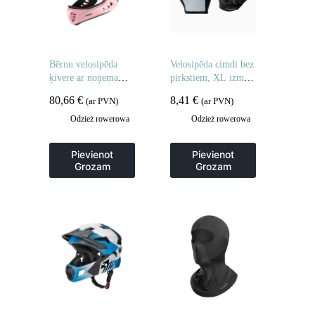
Bērnu velosipēda
Velosipēda cimdi bez
ķivere ar noņemamu
pirkstiem, XL izmērs
zodu, S izmērs 48-
– pelēki
80,66
€
8,41
€
(ar PVN)
(ar PVN)
52cm – rozā truša
forma
Odzież rowerowa
Odzież rowerowa
Pievienot
Pievienot
Grozam
Grozam