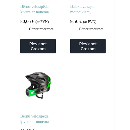
Bērnu velosipēda
Balaklava sejai,
ķivere ar noņemamu
motociklam,
zodu, M izmērs 54-
velosipēdam, ziemai,
80,66
€
9,56
€
(ar PVN)
(ar PVN)
57 cm – zila
izolēta – melna
Odzież rowerowa
Odzież rowerowa
Pievienot
Pievienot
Grozam
Grozam
Bērnu velosipēda
ķivere ar noņemamu
zodu, M izmērs, 54-