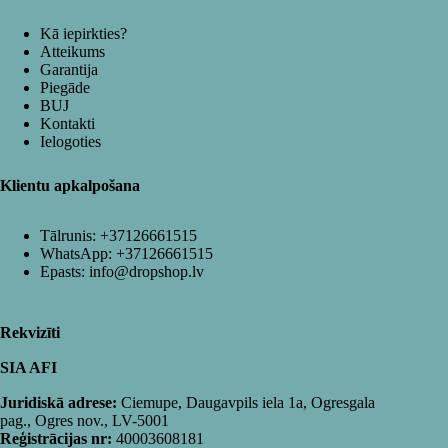
Kā iepirkties?
Atteikums
Garantija
Piegāde
BUJ
Kontakti
Ielogoties
Klientu apkalpošana
Tālrunis:
+37126661515
WhatsApp:
+37126661515
Epasts:
info@dropshop.lv
Rekvizīti
SIA AFI
Juridiskā adrese:
Ciemupe, Daugavpils iela 1a, Ogresgala
pag., Ogres nov., LV-5001
Reģistrācijas nr:
40003608181