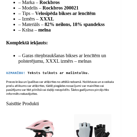
– Marka –
Rockbros
– Modelis –
Rockbros 200021
– Tips –
Velosipēda bikses ar lencītēm
– Izmērs –
XXXL
– Materiāls –
82% neilons, 18% spandekss
– Krāsa –
melna
Komplektā iekļauts:
– Garas riteņbraukšanas bikses ar lencītēm un
polsterējumu, XXXL izmērs – melnas
UZMANĪBU!
Teksts tulkots ar mašīntulku.
Preces krāsa un īpašības var atšķirties no attēlā redzamā. Noliktavas un e-veikala
preču atlikums var atšķirties, tādēļ piegādes nosacījumi var mainīties vai
pasūtījums var tikt pilnībā vai daļēji neizpildīts. Šādos gadījumos pircējs tiks
informēts nekavējoties.
Saistītie Produkti