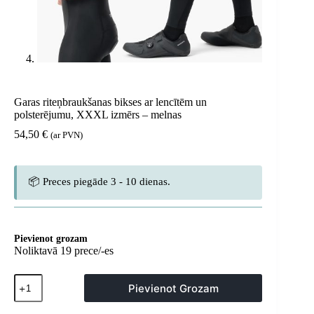
Garas riteņbraukšanas bikses ar lencītēm un
polsterējumu, XXXL izmērs – melnas
54,50
€
(ar PVN)
📦 Preces piegāde 3 - 10 dienas.
Pievienot grozam
Noliktavā 19 prece/-es
Garas
Pievienot Grozam
riteņbraukšanas
bikses