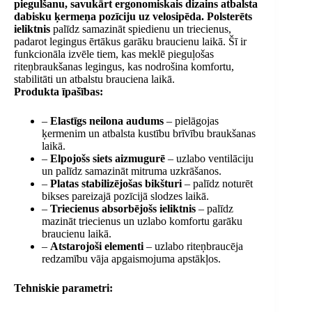
piegulšanu, savukārt ergonomiskais dizains atbalsta
dabisku ķermeņa pozīciju uz velosipēda.
Polsterēts
ieliktnis
palīdz samazināt spiedienu un triecienus,
padarot legingus ērtākus garāku braucienu laikā. Šī ir
funkcionāla izvēle tiem, kas meklē pieguļošas
riteņbraukšanas legingus, kas nodrošina komfortu,
stabilitāti un atbalstu brauciena laikā.
Produkta īpašības:
–
Elastīgs neilona audums
– pielāgojas
ķermenim un atbalsta kustību brīvību braukšanas
laikā.
–
Elpojošs siets aizmugurē
– uzlabo ventilāciju
un palīdz samazināt mitruma uzkrāšanos.
–
Platas stabilizējošas bikšturi
– palīdz noturēt
bikses pareizajā pozīcijā slodzes laikā.
–
Triecienus absorbējošs ieliktnis
– palīdz
mazināt triecienus un uzlabo komfortu garāku
braucienu laikā.
–
Atstarojoši elementi
– uzlabo riteņbraucēja
redzamību vāja apgaismojuma apstākļos.
Tehniskie parametri: