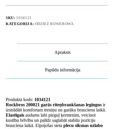
ar
lencītēm
un
polsterējumu,
SKU:
1034121
XXXL
KATEGORIJA:
ODZIEŻ ROWEROWA
izmērs
-
melnas
daudzums
Apraksts
Papildu informācija
Produkta kods:
1034121
Rockbros 200021 garās riteņbraukšanas legingus
ir
izstrādāti komfortam treniņu un garāku braucienu laikā.
Elastīgais
audums labi pieguļ ķermenim, veicinot
kustību brīvību un palīdz saglabāt stabilu pozīciju
brauciena laikā.
Elpojošas sieta
plecu siksnas uzlabo