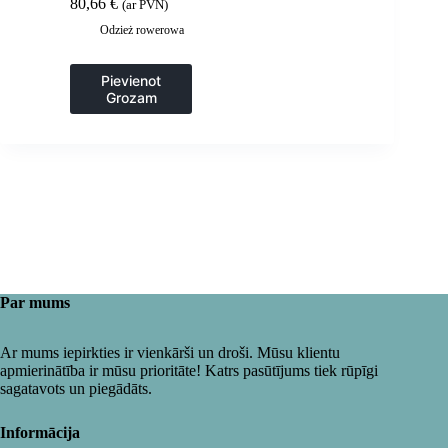
80,66
€
(ar PVN)
57 cm – zaļa
Odzież rowerowa
Pievienot
Grozam
Par mums
Ar mums iepirkties ir vienkārši un droši. Mūsu klientu
apmierinātība ir mūsu prioritāte! Katrs pasūtījums tiek rūpīgi
sagatavots un piegādāts.
Informācija