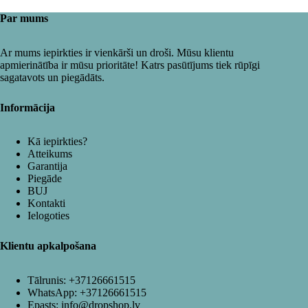
Par mums
Ar mums iepirkties ir vienkārši un droši. Mūsu klientu
apmierinātība ir mūsu prioritāte! Katrs pasūtījums tiek rūpīgi
sagatavots un piegādāts.
Informācija
Kā iepirkties?
Atteikums
Garantija
Piegāde
BUJ
Kontakti
Ielogoties
Klientu apkalpošana
Tālrunis:
+37126661515
WhatsApp:
+37126661515
Epasts:
info@dropshop.lv