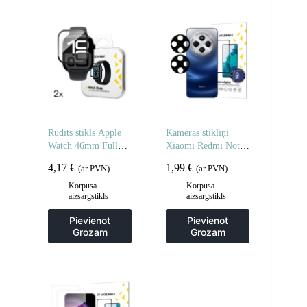
Rūdīts stikls Apple
Kameras stikliņi
Watch 46mm Full
Xiaomi Redmi Note
Glue – 2 gab.
14 5G pilnas kameras
4,17
€
1,99
€
(ar PVN)
(ar PVN)
stikli 2 gab.
Korpusa
Korpusa
aizsargstikls
aizsargstikls
Pievienot
Pievienot
Grozam
Grozam