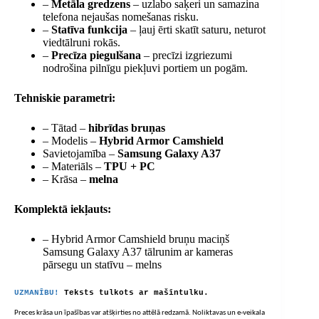
–
Metāla gredzens
– uzlabo saķeri un samazina
telefona nejaušas nomešanas risku.
–
Statīva funkcija
– ļauj ērti skatīt saturu, neturot
viedtālruni rokās.
–
Precīza piegulšana
– precīzi izgriezumi
nodrošina pilnīgu piekļuvi portiem un pogām.
Tehniskie parametri:
– Tātad –
hibrīdas bruņas
– Modelis –
Hybrid Armor Camshield
Savietojamība –
Samsung Galaxy A37
– Materiāls –
TPU + PC
– Krāsa –
melna
Komplektā iekļauts:
– Hybrid Armor Camshield bruņu maciņš
Samsung Galaxy A37 tālrunim ar kameras
pārsegu un statīvu – melns
UZMANĪBU!
Teksts tulkots ar mašīntulku.
Preces krāsa un īpašības var atšķirties no attēlā redzamā. Noliktavas un e-veikala