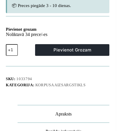
📦 Preces piegāde 3 - 10 dienas.
Pievienot grozam
Noliktavā 34 prece/-es
Hybrid
Pievienot Grozam
Armor
Camshield
bruņu
maciņš
Samsung
Galaxy
SKU:
1033794
A37
KATEGORIJA:
KORPUSA AIZSARGSTIKLS
ar
kameras
pārsegu
un
statīvu
-
Apraksts
melns
daudzums