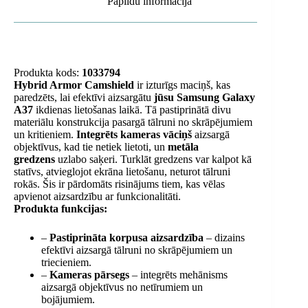
Papildu informācija
Produkta kods:
1033794
Hybrid Armor Camshield
ir izturīgs maciņš, kas
paredzēts, lai efektīvi aizsargātu
jūsu Samsung Galaxy
A37
ikdienas lietošanas laikā. Tā pastiprinātā divu
materiālu konstrukcija pasargā tālruni no skrāpējumiem
un kritieniem.
Integrēts kameras vāciņš
aizsargā
objektīvus, kad tie netiek lietoti, un
metāla
gredzens
uzlabo saķeri. Turklāt gredzens var kalpot kā
statīvs, atvieglojot ekrāna lietošanu, neturot tālruni
rokās. Šis ir pārdomāts risinājums tiem, kas vēlas
apvienot aizsardzību ar funkcionalitāti.
Produkta funkcijas:
–
Pastiprināta korpusa aizsardzība
– dizains
efektīvi aizsargā tālruni no skrāpējumiem un
triecieniem.
–
Kameras pārsegs
– integrēts mehānisms
aizsargā objektīvus no netīrumiem un
bojājumiem.