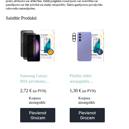
preču atlikums var atšķirties, tādēļ piegādes nosacījumi var mainīties vai
pasūtījums var tikt pilnībā vai daļēji neizpildīts. Šādos gadījumos pircējs tiks
informēts nekavējoties.
Saistītie Produkti
Samsung Galaxy
Pilnībā rūdīts
M16 privātuma
aizsargstikls
rūdīts stikls – 2 gab.
Samsung Galaxy S25
2,72
€
1,30
€
(ar PVN)
(ar PVN)
Edge pilnai kamerai
Korpusa
Korpusa
aizsargstikls
aizsargstikls
Pievienot
Pievienot
Grozam
Grozam