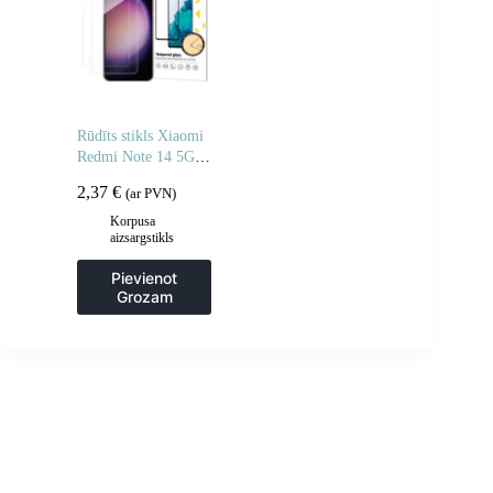
Rūdīts stikls Xiaomi
Redmi Note 14 5G /
Note 14 4G rūdītam
2,37
€
(ar PVN)
stiklam – 2 gab.
Korpusa
aizsargstikls
Pievienot
Grozam