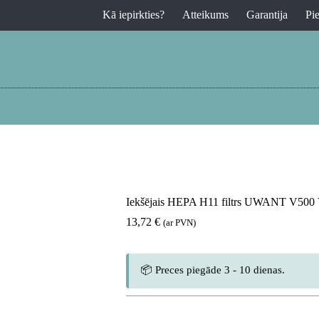
Kā iepirkties?
Atteikums
Garantija
Pi
Iekšējais HEPA H11 filtrs UWANT V500 
13,72
€
(ar PVN)
📦 Preces piegāde 3 - 10 dienas.