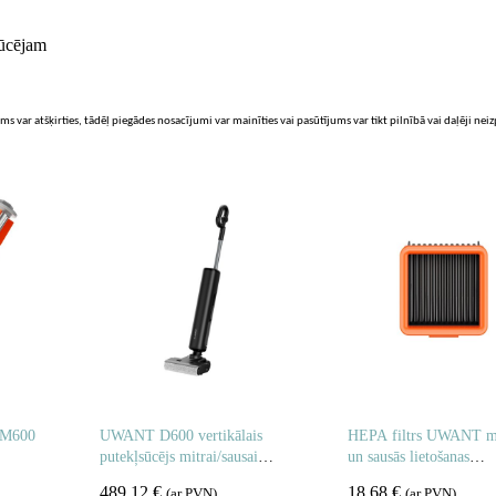
ūcējam
ms var atšķirties, tādēļ piegādes nosacījumi var mainīties vai pasūtījums var tikt pilnībā vai daļēji nei
 M600
UWANT D600 vertikālais
HEPA filtrs UWANT mi
putekļsūcējs mitrai/sausai
un sausās lietošanas
tīrīšanai ar slaucīšanas
putekļsūcējiem
489,12
€
18,68
€
(ar PVN)
(ar PVN)