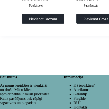
Putekļsūcēji
Putekļsūcēji
Pievienot Grozam
Pievienot Groz
Par mums
Informācija
Ar mums iepirkties ir vienkārši
Kā iepirkties?
un droši. Mūsu klientu
Atteikums
apmierinātība ir mūsu prioritāte!
Garantija
Katrs pasūtījums tiek rūpīgi
Piegāde
sagatavots un piegādāts.
BUJ
Kontakti