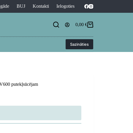
egāde
BUJ
Kontakti
Ielogoties
0,00
€
Shopping
cart
Sazināties
V600 putekļsūcējam