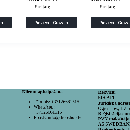
funkciju – melns
Putekļsūcēji
Putekļsūcēji
am
Pievienot Grozam
Pievienot Groz
Klientu apkalpošana
Rekvizīti
SIA AFI
Tālrunis:
+37126661515
Juridiskā adres
WhatsApp:
Ogres nov., LV-
+37126661515
Reģistrācijas nr
Epasts:
info@dropshop.lv
PVN maksātāja
AS SWEDBANK
Bankas konts:
L