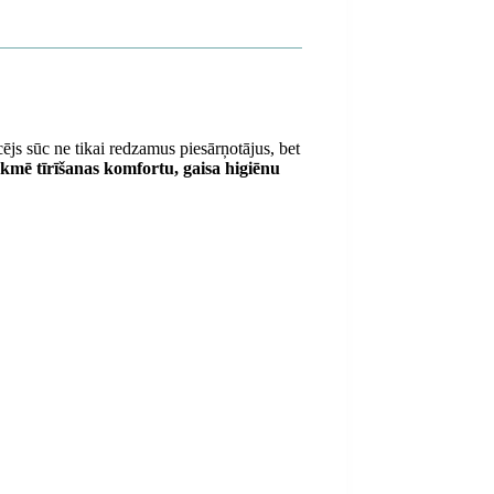
ējs sūc ne tikai redzamus piesārņotājus, bet
ekmē tīrīšanas komfortu, gaisa higiēnu