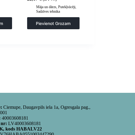
Māja un dārzs
,
Putekļsūcēji
,
Sadzīves tehnika
am
Pievienot Grozam
e:
Ciemupe, Daugavpils iela 1a, Ogresgala pag.,
5001
:
40003608181
 nr:
LV40003608181
, kods HABALV22
V76HABA0551003447290