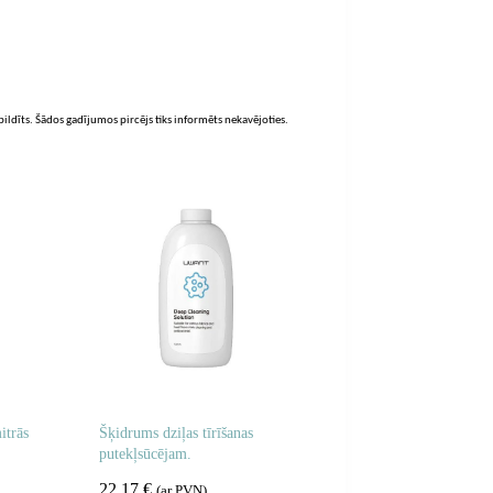
zpildīts. Šādos gadījumos pircējs tiks informēts nekavējoties.
trās
Šķidrums dziļas tīrīšanas
putekļsūcējam.
22,17
€
(ar PVN)