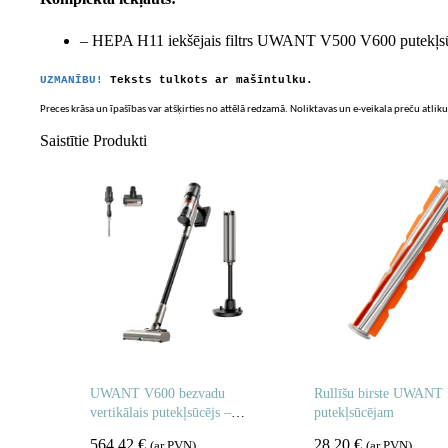
– HEPA H11 iekšējais filtrs UWANT V500 V600 putekļs
UZMANĪBU!
Teksts tulkots ar mašīntulku.
Preces krāsa un īpašības var atšķirties no attēlā redzamā. Noliktavas un e-veikala preču atliku
Saistītie Produkti
UWANT V600 bezvadu
Rullīšu birste UWANT
vertikālais putekļsūcējs –
putekļsūcējam
pelēks
564,42
€
28,20
€
(ar PVN)
(ar PVN)