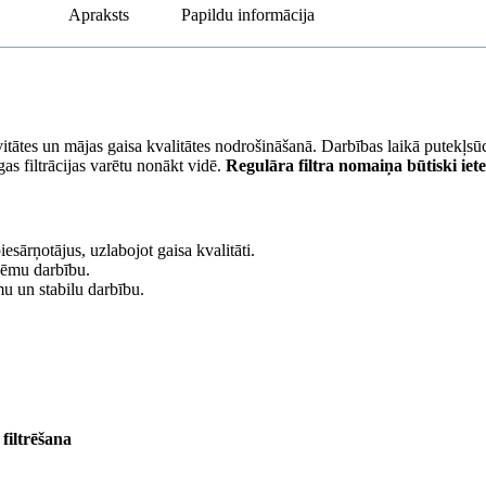
Apraksts
Papildu informācija
itātes un mājas gaisa kvalitātes nodrošināšanā. Darbības laikā putekļsūc
as filtrācijas varētu nonākt vidē.
Regulāra filtra nomaiņa būtiski iet
sārņotājus, uzlabojot gaisa kvalitāti.
blēmu darbību.
mu un stabilu darbību.
filtrēšana