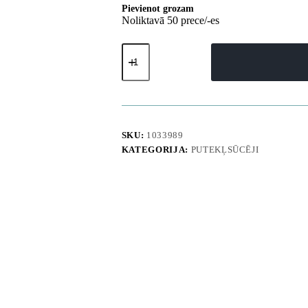
Pievienot grozam
Noliktavā 50 prece/-es
Iekšējais
HEPA
H11
filtrs
UWANT
V500
V600
putekļsūcējam
SKU:
1033989
daudzums
KATEGORIJA:
PUTEKĻSŪCĒJI