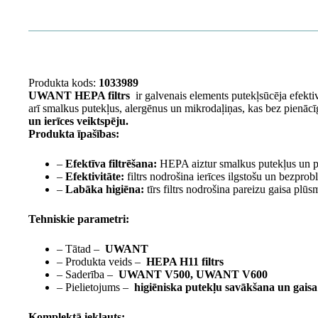
Produkta kods:
1033989
UWANT HEPA filtrs
ir galvenais elements putekļsūcēja efektiv
arī smalkus putekļus, alergēnus un mikrodaļiņas, kas bez pienācīg
un ierīces veiktspēju.
Produkta īpašības:
–
Efektīva filtrēšana:
HEPA aiztur smalkus putekļus un pie
–
Efektivitāte:
filtrs nodrošina ierīces ilgstošu un bezpro
–
Labāka higiēna:
tīrs filtrs nodrošina pareizu gaisa plūs
Tehniskie parametri:
– Tātad –
UWANT
– Produkta veids –
HEPA H11 filtrs
– Saderība –
UWANT V500, UWANT V600
– Pielietojums –
higiēniska putekļu savākšana un gaisa 
Komplektā iekļauts: