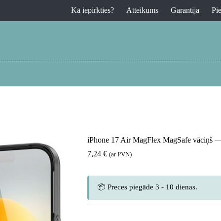
Kā iepirkties?
Atteikums
Garantija
Pi
iPhone 17 Air MagFlex MagSafe vāciņš —
7,24
€
(ar PVN)
📦 Preces piegāde 3 - 10 dienas.