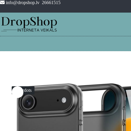
Pāriet
info@dropshop.lv
26661515
uz
saturu
Izpārdots