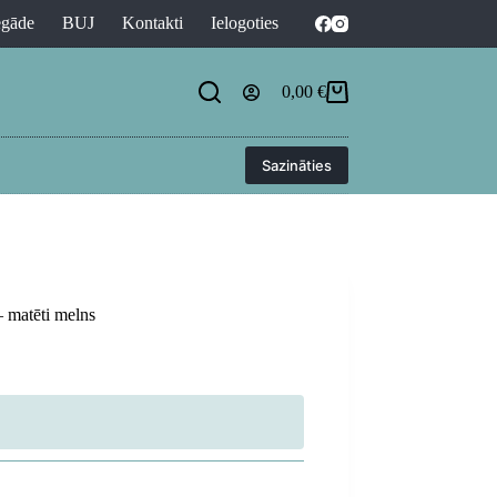
egāde
BUJ
Kontakti
Ielogoties
0,00
€
Shopping
cart
Sazināties
 matēti melns