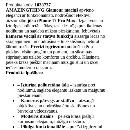
Produkta kods:
1033737
AMAZINGTHING Glamour maciņš
apvieno
eleganci ar funkcionalitāti, nodrošinot efektīvu
aizsardzību
jūsu iPhone 17 Pro Max
. Izgatavots no
izturīgas poliuretāna ādas, tas ir izturīgs pret ikdienas
nodilumu un saglabā mīkstu pieskārienu. Iebūvētais
kameras vāciņš ar statīva funkciju
aizsargā lēcas no
skrāpējumiem un nodrošina ērtu skatīšanos, neturot
tālruni rokās.
Precīzi izgriezumi
nodrošina ērtu
piekļuvi visām pogām un portiem, un siksniņas
stiprinājums uzlabo komfortu un drošību. Klusinātā
pelēkā krāsa piešķir maciņam mūžīgu stilu un izceļ
ierīces moderno raksturu.
Produkta īpašības:
–
Izturīga poliuretāna āda
– izturīga pret
nodilumu, saglabā elegantu izskatu un maigumu
pieskārienam.
–
Kameras pārsegs ar statīvu
– aizsargā
objektīvus un nodrošina ērtu skatīšanos un
brīvroku videozvanus.
–
Moderns dizains
– pelēkā krāsa piešķir
korpusam elegantu, mūžīgu raksturu.
–
Pilnīga funkcionalitāte
– precīzi izgriezumi