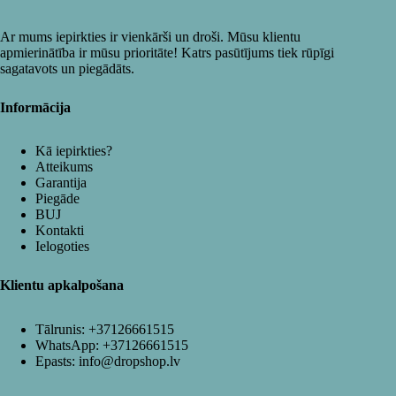
Ar mums iepirkties ir vienkārši un droši. Mūsu klientu
apmierinātība ir mūsu prioritāte! Katrs pasūtījums tiek rūpīgi
sagatavots un piegādāts.
Informācija
Kā iepirkties?
Atteikums
Garantija
Piegāde
BUJ
Kontakti
Ielogoties
Klientu apkalpošana
Tālrunis:
+37126661515
WhatsApp:
+37126661515
Epasts:
info@dropshop.lv