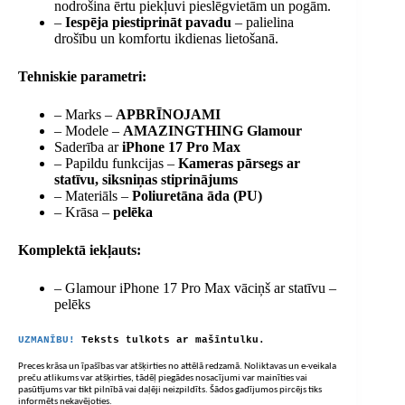
nodrošina ērtu piekļuvi pieslēgvietām un pogām.
–
Iespēja piestiprināt pavadu
– palielina
drošību un komfortu ikdienas lietošanā.
Tehniskie parametri:
– Marks –
APBRĪNOJAMI
– Modele –
AMAZINGTHING Glamour
Saderība ar
iPhone 17 Pro Max
– Papildu funkcijas –
Kameras pārsegs ar
statīvu, siksniņas stiprinājums
– Materiāls –
Poliuretāna āda (PU)
– Krāsa –
pelēka
Komplektā iekļauts:
– Glamour iPhone 17 Pro Max vāciņš ar statīvu –
pelēks
UZMANĪBU!
Teksts tulkots ar mašīntulku.
Preces krāsa un īpašības var atšķirties no attēlā redzamā. Noliktavas un e-veikala
preču atlikums var atšķirties, tādēļ piegādes nosacījumi var mainīties vai
pasūtījums var tikt pilnībā vai daļēji neizpildīts. Šādos gadījumos pircējs tiks
informēts nekavējoties.