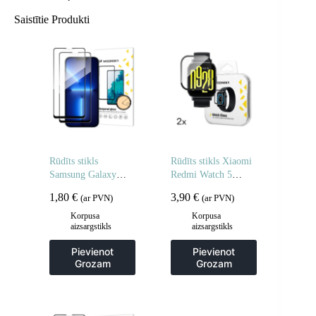
Saistītie Produkti
Rūdīts stikls
Rūdīts stikls Xiaomi
Samsung Galaxy
Redmi Watch 5
M16 pilnībā
Active Full Glue – 2
1,80
€
3,90
€
(ar PVN)
(ar PVN)
līmējamam rūdītam
gab.
stiklam – 2 gab.
Korpusa
Korpusa
aizsargstikls
aizsargstikls
Pievienot
Pievienot
Grozam
Grozam