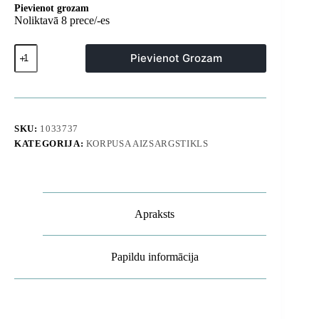
Pievienot grozam
Noliktavā 8 prece/-es
iPhone
Pievienot Grozam
17
Pro
Max
Glamour
vāciņš
ar
SKU:
1033737
statīvu
KATEGORIJA:
KORPUSA AIZSARGSTIKLS
-
pelēks
daudzums
Apraksts
Papildu informācija