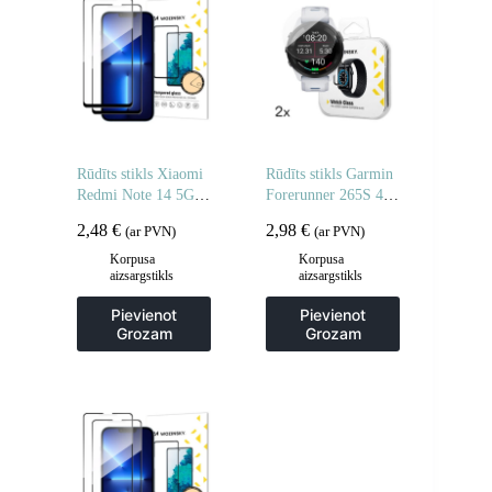
Rūdīts stikls Xiaomi
Rūdīts stikls Garmin
Redmi Note 14 5G /
Forerunner 265S 46
Note 14 4G pilnībā
mm Full Glue
2,48
€
2,98
€
(ar PVN)
(ar PVN)
līmējams rūdīts stikls
pulkstenim – 2 gab.
– 2 gab.
Korpusa
Korpusa
aizsargstikls
aizsargstikls
Pievienot
Pievienot
Grozam
Grozam