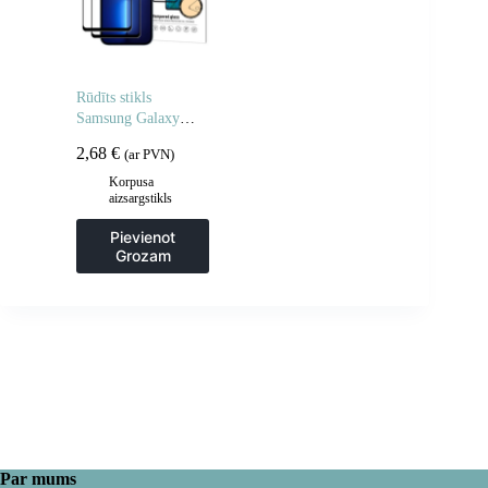
Rūdīts stikls
Samsung Galaxy
A06 5G / A05
2,68
€
(ar PVN)
pilnībā līmējamam
rūdītam stiklam – 2
Korpusa
aizsargstikls
gab.
Pievienot
Grozam
Par mums