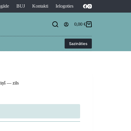
egāde
BUJ
Kontakti
Ielogoties
0,00
€
Shopping
cart
Sazināties
iņš — zils