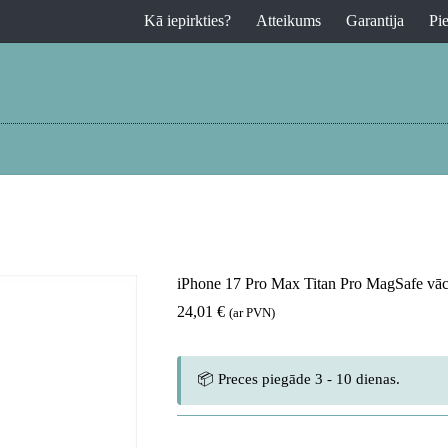
Kā iepirkties?
Atteikums
Garantija
Pi
iPhone 17 Pro Max Titan Pro MagSafe vāc
24,01
€
(ar PVN)
📦 Preces piegāde 3 - 10 dienas.