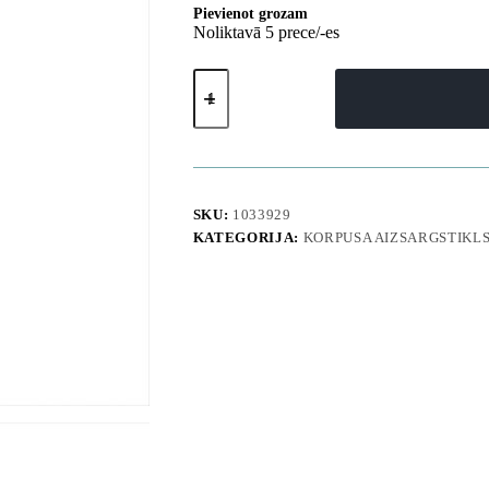
Pievienot grozam
Noliktavā 5 prece/-es
iPhone
17
Pro
Max
Titan
Pro
MagSafe
vāciņš
SKU:
1033929
—
KATEGORIJA:
KORPUSA AIZSARGSTIKL
zils
daudzums