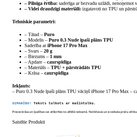
– Pilnīga ērtība:
saderīga ar bezvadu uzlādi, nenoņemot v
– Videi draudzīgi materiāli:
izgatavoti no TPU un pārstrā
Tehniskie parametri:
– Tātad –
Puro
– Modelis –
Puro 0.3 Nude īpaši plāns TPU
Saderība ar
iPhone 17 Pro Max
– Svars –
20 g
– Biezums –
1 mm
– Apdare –
caurspīdīga
– Materiāls –
TPU + pārstrādāts TPU
– Krāsa –
caurspīdīga
Iekļauts:
– Puro 0.3 Nude īpaši plāns TPU vāciņš iPhone 17 Pro Max – ca
UZMANĪBU!
Teksts tulkots ar mašīntulku.
Preces krāsa un īpašības var atšķirties no attēlā redzamā. Noliktavas un e-veikala preču atliku
Saistītie Produkti