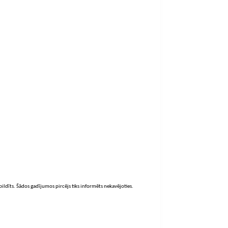
zpildīts. Šādos gadījumos pircējs tiks informēts nekavējoties.