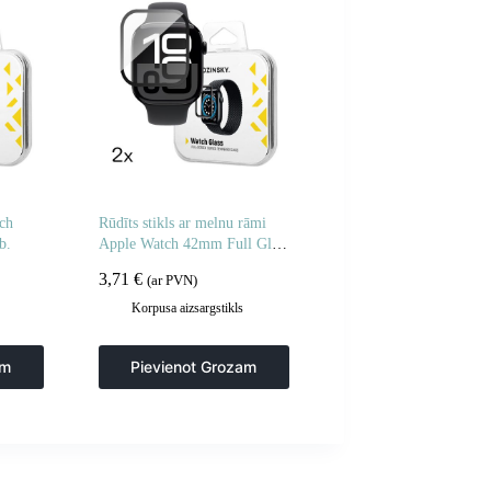
tch
Rūdīts stikls ar melnu rāmi
b.
Apple Watch 42mm Full Glue
– 2 gab.
3,71
€
(ar PVN)
Korpusa aizsargstikls
am
Pievienot Grozam