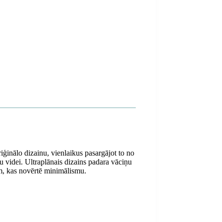
riģinālo dizainu, vienlaikus pasargājot to no
u videi. Ultraplānais dizains padara vāciņu
em, kas novērtē minimālismu.