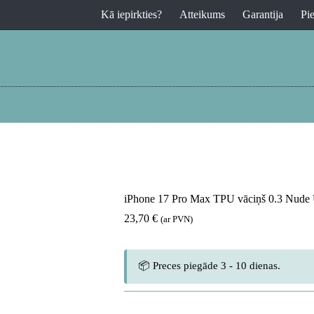
Kā iepirkties?
Atteikums
Garantija
Pi
iPhone 17 Pro Max TPU vāciņš 0.3 Nude U
23,70
€
(ar PVN)
📦 Preces piegāde 3 - 10 dienas.