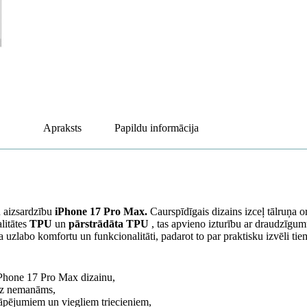
Apraksts
Papildu informācija
u aizsardzību
iPhone 17 Pro Max.
Caurspīdīgais dizains izceļ tālruņa o
litātes
TPU
un
pārstrādāta TPU
, tas apvieno izturību ar draudzīgum
uzlabo komfortu un funkcionalitāti, padarot to par praktisku izvēli ti
iPhone 17 Pro Max dizainu,
īz nemanāms,
āpējumiem un viegliem triecieniem,