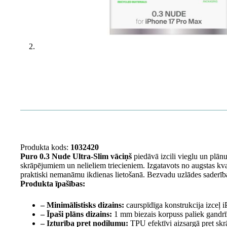
Produkta kods:
1032420
Puro 0.3 Nude Ultra-Slim vāciņš
piedāvā izcili vieglu un plān
skrāpējumiem un nelieliem triecieniem. Izgatavots no augstas kva
praktiski nemanāmu ikdienas lietošanā. Bezvadu uzlādes saderība 
Produkta īpašības:
– Minimālistisks dizains:
caurspīdīga konstrukcija izceļ 
– Īpaši plāns dizains:
1 mm biezais korpuss paliek gandr
– Izturība pret nodilumu:
TPU efektīvi aizsargā pret skr