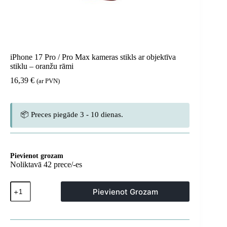
iPhone 17 Pro / Pro Max kameras stikls ar objektīva
stiklu – oranžu rāmi
16,39
€
(ar PVN)
📦 Preces piegāde 3 - 10 dienas.
Pievienot grozam
Noliktavā 42 prece/-es
iPhone
Pievienot Grozam
17
Pro
/
Pro