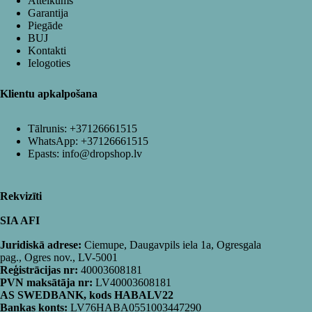
Atteikums
Garantija
Piegāde
BUJ
Kontakti
Ielogoties
Klientu apkalpošana
Tālrunis:
+37126661515
WhatsApp:
+37126661515
Epasts:
info@dropshop.lv
Rekvizīti
SIA AFI
Juridiskā adrese:
Ciemupe, Daugavpils iela 1a, Ogresgala
pag., Ogres nov., LV-5001
Reģistrācijas nr:
40003608181
PVN maksātāja nr:
LV40003608181
AS SWEDBANK, kods HABALV22
Bankas konts:
LV76HABA0551003447290