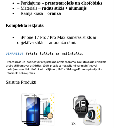
– Pārklājums –
pretatstarojošs un oleofobisks
– Materiāls –
rūdīts stikls + alumīnijs
– Rāmja krāsa –
oranža
Komplektā iekļauts:
– iPhone 17 Pro / Pro Max kameras stikls ar
objektīva stiklu – ar oranžu rāmi.
UZMANĪBU!
Teksts tulkots ar mašīntulku.
Preces krāsa un īpašības var atšķirties no attēlā redzamā. Noliktavas un e-veikala
preču atlikums var atšķirties, tādēļ piegādes nosacījumi var mainīties vai
pasūtījums var tikt pilnībā vai daļēji neizpildīts. Šādos gadījumos pircējs tiks
informēts nekavējoties.
Saistītie Produkti