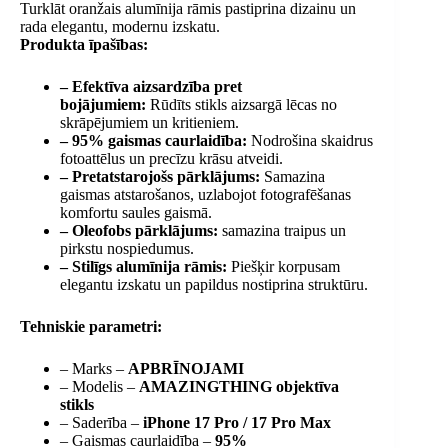
Turklāt oranžais alumīnija rāmis pastiprina dizainu un
rada elegantu, modernu izskatu.
Produkta īpašības:
– Efektīva aizsardzība pret
bojājumiem:
Rūdīts stikls aizsargā lēcas no
skrāpējumiem un kritieniem.
– 95% gaismas caurlaidība:
Nodrošina skaidrus
fotoattēlus un precīzu krāsu atveidi.
– Pretatstarojošs pārklājums:
Samazina
gaismas atstarošanos, uzlabojot fotografēšanas
komfortu saules gaismā.
– Oleofobs pārklājums:
samazina traipus un
pirkstu nospiedumus.
– Stilīgs alumīnija rāmis:
Piešķir korpusam
elegantu izskatu un papildus nostiprina struktūru.
Tehniskie parametri:
– Marks –
APBRĪNOJAMI
– Modelis –
AMAZINGTHING objektīva
stikls
– Saderība –
iPhone 17 Pro / 17 Pro Max
– Gaismas caurlaidība –
95%