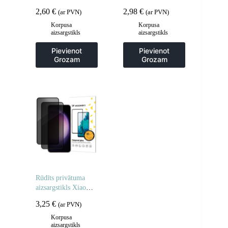
POCO M7 privātuma
Full Glue – 2 gab.
2,60
€
2,98
€
(ar PVN)
(ar PVN)
aizsargstikliem – 2
gab.
Korpusa
Korpusa
aizsargstikls
aizsargstikls
Pievienot
Pievienot
Grozam
Grozam
Rūdīts privātuma
aizsargstikls Xiaomi
Redmi Note 14 5G /
3,25
€
(ar PVN)
Note 14 4G
privātuma
Korpusa
aizsargstikls
aizsardzībai – 2 gab.