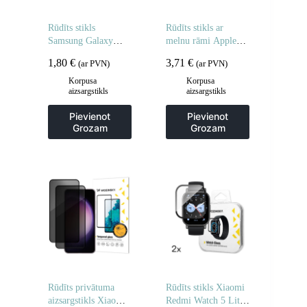
Rūdīts stikls
Rūdīts stikls ar
Samsung Galaxy
melnu rāmi Apple
M16 pilnībā
Watch 42mm Full
1,80
€
3,71
€
(ar PVN)
(ar PVN)
līmējamam rūdītam
Glue – 2 gab.
stiklam – 2 gab.
Korpusa
Korpusa
aizsargstikls
aizsargstikls
Pievienot
Pievienot
Grozam
Grozam
Rūdīts privātuma
Rūdīts stikls Xiaomi
aizsargstikls Xiaomi
Redmi Watch 5 Lite