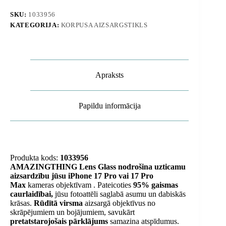
Max
kameras
SKU:
1033956
stikls
KATEGORIJA:
KORPUSA AIZSARGSTIKLS
ar
objektīva
stiklu
-
oranžu
rāmi
Apraksts
daudzums
Papildu informācija
Produkta kods:
1033956
AMAZINGTHING Lens Glass nodrošina uzticamu
aizsardzību jūsu
iPhone 17 Pro vai 17 Pro
Max
kameras objektīvam
. Pateicoties
95% gaismas
caurlaidībai,
jūsu fotoattēli saglabā asumu un dabiskās
krāsas.
Rūdītā virsma
aizsargā objektīvus no
skrāpējumiem un bojājumiem, savukārt
pretatstarojošais pārklājums
samazina atspīdumus.