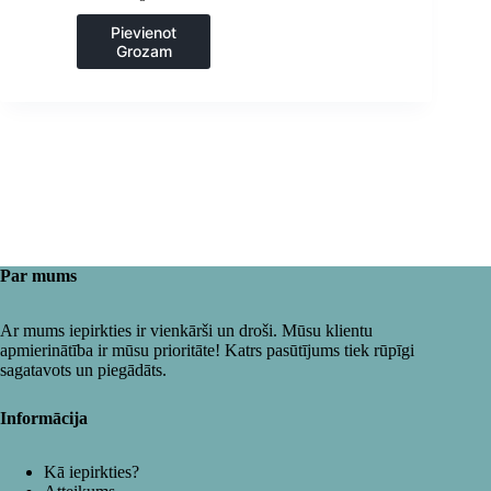
Pievienot
Grozam
Par mums
Ar mums iepirkties ir vienkārši un droši. Mūsu klientu
apmierinātība ir mūsu prioritāte! Katrs pasūtījums tiek rūpīgi
sagatavots un piegādāts.
Informācija
Kā iepirkties?