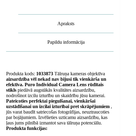
objektīvam
daudzums
Apraksts
Papildu informācija
Produkta kods:
1033873
Tālruņa kameras objektīva
aizsardzība vēl nekad nav bijusi tik vienkārša un
efektīva.
Puro Individual Camera Lens rūdītais
stikls
piedāvā augstākās kvalitātes aizsardzību,
nodrošinot izcilu izturību un skaidrību jūsu kamerai.
Pateicoties perfektai piegulšanai, vienkāršai
uzstādīšanai un izcilai izturībai pret skrāpējumiem
,
jūs varat baudīt satriecošas fotogrāfijas, neuztraucoties
par bojājumiem. Izvēlieties uzticamu aizsardzību, kas
ļaus jums pilnībā izmantot sava tālruņa potenciālu.
Produkta funkcijas: