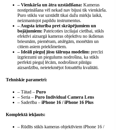
– Vienkārša un ātra uzstādīšana:
Kameras
nostiprināšana vēl nekad nav bijusi tik vienkārša.
Puro stiklu var uzstādīt tikai dažu mirkļu laikā,
neizmantojot papildu instrumentus.
– Augsta izturība pret skrāpējumiem un
bojājumiem:
Pateicoties izcilajai cietībai, stikls
efektīvi aizsargā kameras objektīvu no ikdienas
briesmām, piemēram, atslēgām, monētām un
citiem asiem priekšmetiem.
– Ideāli pieguļ jūsu tālruņa modelim:
precīzi
izgriezumi un piegulums nodrošina, ka stikls
perfekti pieguļ lēcām, nodrošinot pilnīgu
aizsardzību, neietekmējot fotoattēlu kvalitāti.
Tehniskie parametri:
– Tātad –
Puro
– Seria –
Puro Individual Camera Lens
– Saderība –
iPhone 16 / iPhone 16 Plus
Komplektā iekļauts:
– Rūdīts stikls kameras objektīviem iPhone 16 /