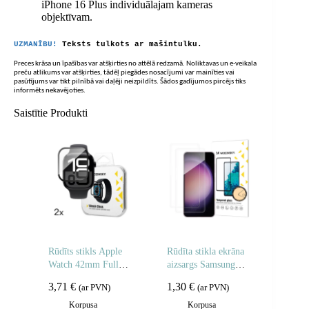
iPhone 16 Plus individuālajam kameras
objektīvam.
UZMANĪBU!
Teksts tulkots ar mašīntulku.
Preces krāsa un īpašības var atšķirties no attēlā redzamā. Noliktavas un e-veikala
preču atlikums var atšķirties, tādēļ piegādes nosacījumi var mainīties vai
pasūtījums var tikt pilnībā vai daļēji neizpildīts. Šādos gadījumos pircējs tiks
informēts nekavējoties.
Saistītie Produkti
Rūdīts stikls Apple
Rūdīta stikla ekrāna
Watch 42mm Full
aizsargs Samsung
Glue – 2 gab.
Galaxy M16 rūdīta
3,71
€
1,30
€
(ar PVN)
(ar PVN)
stikla ekrāna aizsargs
– 2 gab.
Korpusa
Korpusa