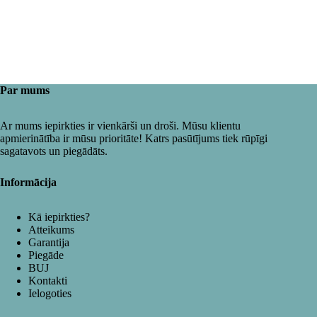
Par mums
Ar mums iepirkties ir vienkārši un droši. Mūsu klientu
apmierinātība ir mūsu prioritāte! Katrs pasūtījums tiek rūpīgi
sagatavots un piegādāts.
Informācija
Kā iepirkties?
Atteikums
Garantija
Piegāde
BUJ
Kontakti
Ielogoties