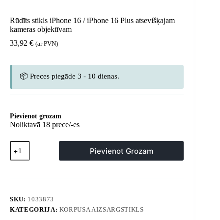
Rūdīts stikls iPhone 16 / iPhone 16 Plus atsevišķajam
kameras objektīvam
33,92
€
(ar PVN)
📦 Preces piegāde 3 - 10 dienas.
Pievienot grozam
Noliktavā 18 prece/-es
Rūdīts
Pievienot Grozam
stikls
iPhone
16
/
iPhone
16
SKU:
1033873
Plus
KATEGORIJA:
KORPUSA AIZSARGSTIKLS
atsevišķajam
kameras