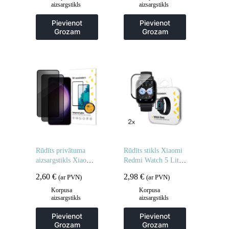
aizsargstikls
aizsargstikls
Pievienot
Pievienot
Grozam
Grozam
Rūdīts privātuma
Rūdīts stikls Xiaomi
aizsargstikls Xiaomi
Redmi Watch 5 Lite
POCO M7 privātuma
Full Glue – 2 gab.
2,60
€
2,98
€
(ar PVN)
(ar PVN)
aizsargstikliem – 2
gab.
Korpusa
Korpusa
aizsargstikls
aizsargstikls
Pievienot
Pievienot
Grozam
Grozam