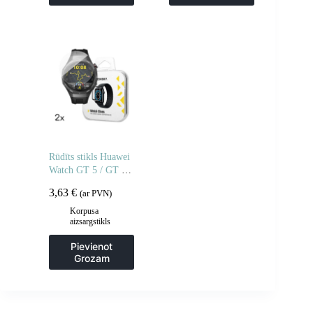
Rūdīts stikls Huawei
Watch GT 5 / GT 5
Pro / GT 4 / GT 4
3,63
€
(ar PVN)
Pro / GT 3 / GT 3
Pro Full Glue 46 mm
Korpusa
aizsargstikls
– 2 gab.
Pievienot
Grozam