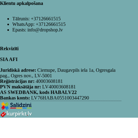
Klientu apkalpošana
Tālrunis:
+37126661515
WhatsApp:
+37126661515
Epasts:
info@dropshop.lv
Rekvizīti
SIA AFI
Juridiskā adrese:
Ciemupe, Daugavpils iela 1a, Ogresgala
pag., Ogres nov., LV-5001
Reģistrācijas nr:
40003608181
PVN maksātāja nr:
LV40003608181
AS SWEDBANK, kods HABALV22
Bankas konts:
LV76HABA0551003447290