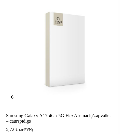
Samsung Galaxy A17 4G / 5G FlexAir maciņš-apvalks
– caurspīdīgs
5,72
€
(ar PVN)