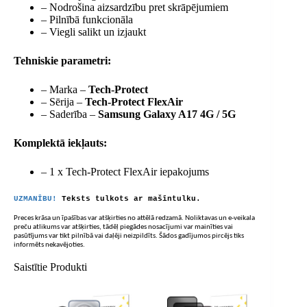
– Nodrošina aizsardzību pret skrāpējumiem
– Pilnībā funkcionāla
– Viegli salikt un izjaukt
Tehniskie parametri:
– Marka –
Tech-Protect
– Sērija –
Tech-Protect FlexAir
– Saderība –
Samsung Galaxy A17 4G / 5G
Komplektā iekļauts:
– 1 x Tech-Protect FlexAir iepakojums
UZMANĪBU!
Teksts tulkots ar mašīntulku.
Preces krāsa un īpašības var atšķirties no attēlā redzamā. Noliktavas un e-veikala
preču atlikums var atšķirties, tādēļ piegādes nosacījumi var mainīties vai
pasūtījums var tikt pilnībā vai daļēji neizpildīts. Šādos gadījumos pircējs tiks
informēts nekavējoties.
Saistītie Produkti