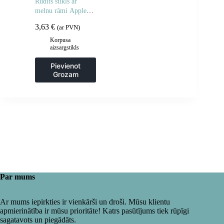
Rūdīts stikls ar
melnu rāmi Apple
Watch 46mm Full
3,63
€
(ar PVN)
Glue – 2 gab.
Korpusa
aizsargstikls
Pievienot
Grozam
Par mums
Ar mums iepirkties ir vienkārši un droši. Mūsu klientu
apmierinātība ir mūsu prioritāte! Katrs pasūtījums tiek rūpīgi
sagatavots un piegādāts.