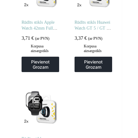
Rūdīts stikls Apple
Rūdīts stikls Huawei
Watch 42mm Full
Watch GT 5 / GT 5
Glue – 2 gab.
Pro / GT 4 / GT 4
3,71
€
3,37
€
(ar PVN)
(ar PVN)
Pro / GT 3 / GT 3
Pro Full Glue 42mm
Korpusa
Korpusa
aizsargstikls
aizsargstikls
– 2 gab.
Pievienot
Pievienot
Grozam
Grozam