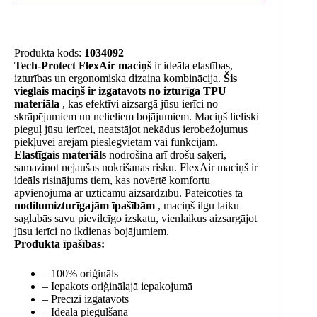
Produkta kods:
1034092
Tech-Protect FlexAir maciņš
ir ideāla elastības,
izturības un ergonomiska dizaina kombinācija.
Šis
vieglais maciņš ir izgatavots no izturīga TPU
materiāla
, kas efektīvi aizsargā jūsu ierīci no
skrāpējumiem un nelieliem bojājumiem. Maciņš lieliski
pieguļ jūsu ierīcei, neatstājot nekādus ierobežojumus
piekļuvei ārējām pieslēgvietām vai funkcijām.
Elastīgais materiāls
nodrošina arī drošu saķeri,
samazinot nejaušas nokrišanas risku. FlexAir maciņš ir
ideāls risinājums tiem, kas novērtē komfortu
apvienojumā ar uzticamu aizsardzību. Pateicoties tā
nodilumizturīgajām īpašībām
, maciņš ilgu laiku
saglabās savu pievilcīgo izskatu, vienlaikus aizsargājot
jūsu ierīci no ikdienas bojājumiem.
Produkta īpašības:
– 100% oriģināls
– Iepakots oriģinālajā iepakojumā
– Precīzi izgatavots
– Ideāla piegulšana