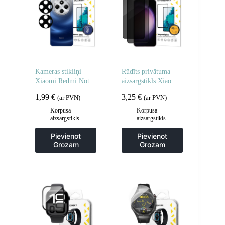
Kameras stikliņi
Rūdīts privātuma
Xiaomi Redmi Note
aizsargstikls Xiaomi
14 5G pilnas kameras
Redmi Note 14 5G /
1,99
€
3,25
€
(ar PVN)
(ar PVN)
stikli 2 gab.
Note 14 4G
privātuma
Korpusa
Korpusa
aizsargstikls
aizsargstikls
aizsardzībai – 2 gab.
Pievienot
Pievienot
Grozam
Grozam