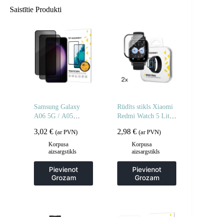
Saistītie Produkti
Samsung Galaxy
Rūdīts stikls Xiaomi
A06 5G / A05
Redmi Watch 5 Lite
privātuma rūdīts
Full Glue – 2 gab.
3,02
€
2,98
€
(ar PVN)
(ar PVN)
stikls privātuma
aizsardzībai – 2 gab.
Korpusa
Korpusa
aizsargstikls
aizsargstikls
Pievienot
Pievienot
Grozam
Grozam