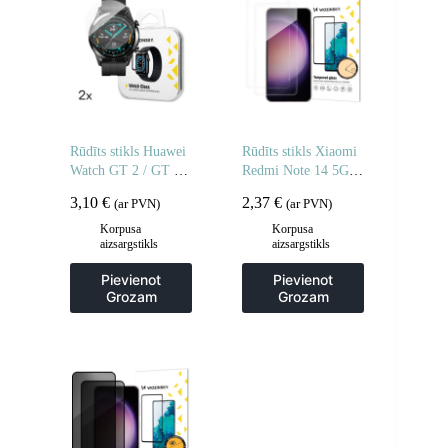
Rūdīts stikls Huawei
Rūdīts stikls Xiaomi
Watch GT 2 / GT 2
Redmi Note 14 5G /
Pro Full Glue 42 mm
Note 14 4G rūdītam
3,10
€
2,37
€
(ar PVN)
(ar PVN)
– 2 gab.
stiklam – 2 gab.
Korpusa
Korpusa
aizsargstikls
aizsargstikls
Pievienot
Pievienot
Grozam
Grozam