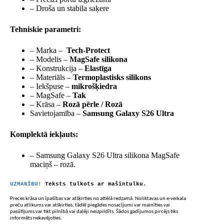
– Droša un stabila saķere
Tehniskie parametri:
– Marka –
Tech-Protect
– Modelis –
MagSafe silikona
– Konstrukcija –
Elastīga
– Materiāls –
Termoplastisks silikons
– Iekšpuse –
mikrošķiedra
– MagSafe –
Tak
– Krāsa –
Rozā pērle / Rozā
Savietojamība –
Samsung Galaxy S26 Ultra
Komplektā iekļauts:
– Samsung Galaxy S26 Ultra silikona MagSafe
maciņš – rozā.
UZMANĪBU!
Teksts tulkots ar mašīntulku.
Preces krāsa un īpašības var atšķirties no attēlā redzamā. Noliktavas un e-veikala
preču atlikums var atšķirties, tādēļ piegādes nosacījumi var mainīties vai
pasūtījums var tikt pilnībā vai daļēji neizpildīts. Šādos gadījumos pircējs tiks
informēts nekavējoties.