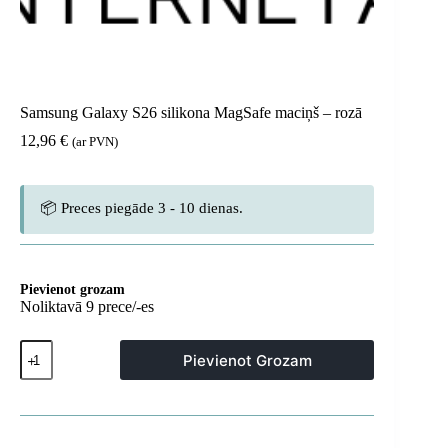
Samsung Galaxy S26 silikona MagSafe maciņš – rozā
12,96
€
(ar PVN)
📦 Preces piegāde 3 - 10 dienas.
Pievienot grozam
Noliktavā 9 prece/-es
Samsung
Pievienot Grozam
Galaxy
S26
silikona
MagSafe
maciņš