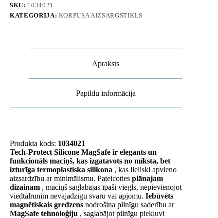
-
SKU:
1034021
rozā
KATEGORIJA:
KORPUSA AIZSARGSTIKLS
daudzums
Apraksts
Papildu informācija
Produkta kods:
1034021
Tech-Protect Silicone MagSafe
ir elegants un
funkcionāls maciņš, kas izgatavots no mīksta, bet
izturīga termoplastiska silikona
, kas lieliski apvieno
aizsardzību ar minimālismu. Pateicoties
plānajam
dizainam
, maciņš saglabājas īpaši viegls, nepievienojot
viedtālrunim nevajadzīgu svaru vai apjomu.
Iebūvēts
magnētiskais gredzens
nodrošina pilnīgu saderību ar
MagSafe tehnoloģiju
, saglabājot pilnīgu piekļuvi