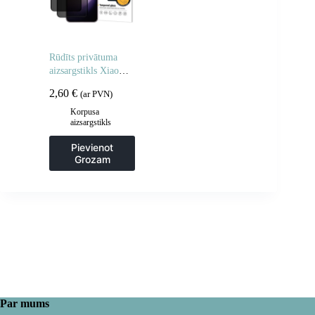
Rūdīts privātuma
aizsargstikls Xiaomi
POCO M7 privātuma
2,60
€
(ar PVN)
aizsargstikliem – 2
gab.
Korpusa
aizsargstikls
Pievienot
Grozam
Par mums