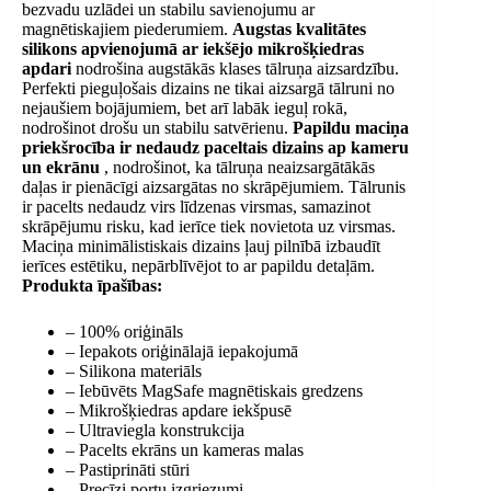
bezvadu uzlādei un stabilu savienojumu ar
magnētiskajiem piederumiem.
Augstas kvalitātes
silikons apvienojumā ar iekšējo mikrošķiedras
apdari
nodrošina augstākās klases tālruņa aizsardzību.
Perfekti pieguļošais dizains ne tikai aizsargā tālruni no
nejaušiem bojājumiem, bet arī labāk ieguļ rokā,
nodrošinot drošu un stabilu satvērienu.
Papildu maciņa
priekšrocība ir nedaudz
paceltais dizains ap kameru
un ekrānu
, nodrošinot, ka tālruņa neaizsargātākās
daļas ir pienācīgi aizsargātas no skrāpējumiem. Tālrunis
ir pacelts nedaudz virs līdzenas virsmas, samazinot
skrāpējumu risku, kad ierīce tiek novietota uz virsmas.
Maciņa minimālistiskais dizains ļauj pilnībā izbaudīt
ierīces estētiku, nepārblīvējot to ar papildu detaļām.
Produkta īpašības:
– 100% oriģināls
– Iepakots oriģinālajā iepakojumā
– Silikona materiāls
– Iebūvēts MagSafe magnētiskais gredzens
– Mikrošķiedras apdare iekšpusē
– Ultraviegla konstrukcija
– Pacelts ekrāns un kameras malas
– Pastiprināti stūri
– Precīzi portu izgriezumi