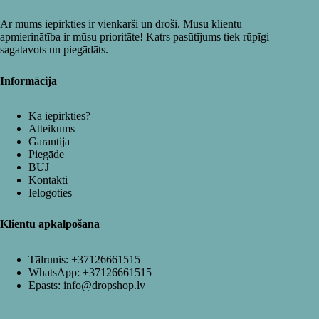
Ar mums iepirkties ir vienkārši un droši. Mūsu klientu
apmierinātība ir mūsu prioritāte! Katrs pasūtījums tiek rūpīgi
sagatavots un piegādāts.
Informācija
Kā iepirkties?
Atteikums
Garantija
Piegāde
BUJ
Kontakti
Ielogoties
Klientu apkalpošana
Tālrunis:
+37126661515
WhatsApp:
+37126661515
Epasts:
info@dropshop.lv